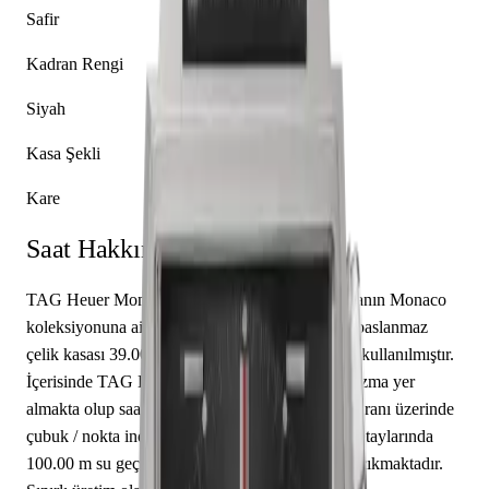
Safir
Kadran Rengi
Siyah
Kasa Şekli
Kare
Saat Hakkında
TAG Heuer Monaco CAW211Z.FC6470, markanın Monaco
koleksiyonuna ait bir kol saati modelidir. Saatin paslanmaz
çelik kasası 39.00 mm çapa sahip olup safir cam kullanılmıştır.
İçerisinde TAG Heuer caliber Calibre 11 mekanizma yer
almakta olup saat, dakika sunmaktadır. Siyah kadranı üzerinde
çubuk / nokta indeksler yer almaktadır. Teknik detaylarında
100.00 m su geçirmezlik, kapalı arka kapak öne çıkmaktadır.