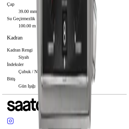
Çap
39.00 mm
Su Geçirmezlik
100.00 m
Kadran
Kadran Rengi
Siyah
İndeksler
Çubuk / Nokta
Bitiş
Gün Işığı