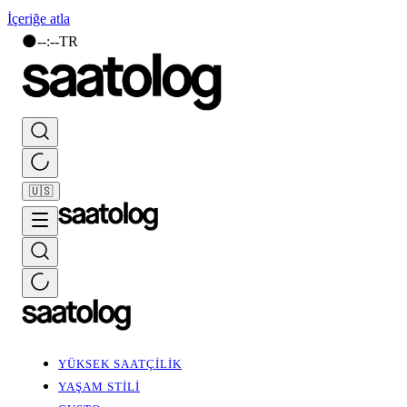
İçeriğe atla
🌑
--
:
--
TR
🇺🇸
YÜKSEK SAATÇİLİK
YAŞAM STİLİ