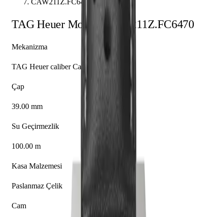
CAW211Z.FC6470
TAG Heuer
Monaco
CAW211Z.FC6470
Mekanizma
TAG Heuer caliber Calibre 11
Çap
39.00 mm
Su Geçirmezlik
100.00 m
Kasa Malzemesi
Paslanmaz Çelik
Cam