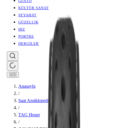
GUSTO
KÜLTÜR SANAT
SEYAHAT
GÜZELLİK
HIZ
PORTRE
DERGİLER
🇺🇸
Anasayfa
/
Saat Ansiklopedisi
/
TAG Heuer
/