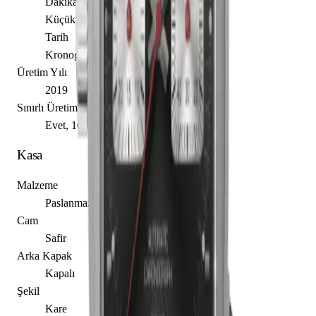
Dakika
Küçük Saniye
Tarih
Kronograf
Üretim Yılı
2019
Sınırlı Üretim
Evet, 169 adet
Kasa
Malzeme
Paslanmaz Çelik
Cam
Safir
Arka Kapak
Kapalı
Şekil
Kare