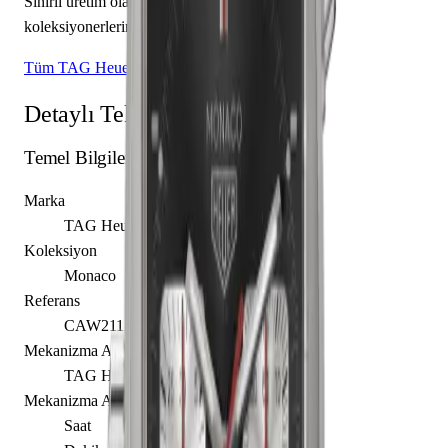
Sınırlı üretim olarak piyasaya sunulan bu model,
koleksiyonerlerin ilgisini çekmektedir.
Tüm TAG Heuer Modelleri
Detaylı Teknik Özellikler
Temel Bilgiler
Marka
TAG Heuer
Koleksiyon
Monaco
Referans
CAW211Z.FC6470
Mekanizma Adı
TAG Heuer caliber Calibre 11
Mekanizma Açıklaması
Saat