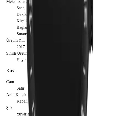
Mekanizma Açıklaması
Saat
Dakika
Küçük Saniye
Bağlantılı
Smartwatch
Üretim Yılı
2017
Sınırlı Üretim
Hayır
Kasa
Cam
Safir
Arka Kapak
Kapalı
Şekil
Yuvarlak