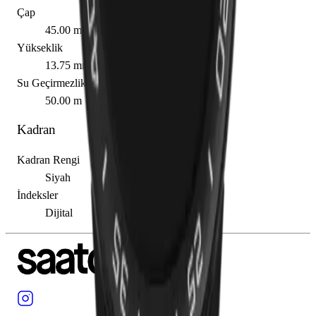
Çap
45.00 mm
Yükseklik
13.75 mm
Su Geçirmezlik
50.00 m
Kadran
Kadran Rengi
Siyah
İndeksler
Dijital