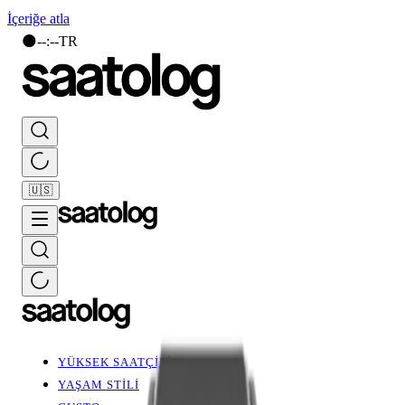
İçeriğe atla
🌑
--
:
--
TR
🇺🇸
YÜKSEK SAATÇİLİK
YAŞAM STİLİ