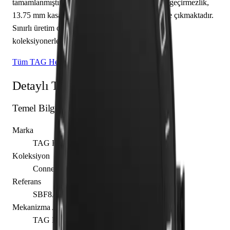
tamamlanmıştır. Teknik detaylarında 50.00 m su geçirmezlik,
13.75 mm kasa yüksekliği, kapalı arka kapak öne çıkmaktadır.
Sınırlı üretim olarak piyasaya sunulan bu model,
koleksiyonerlerin ilgisini çekmektedir.
Tüm TAG Heuer Modelleri
Detaylı Teknik Özellikler
Temel Bilgiler
Marka
TAG Heuer
Koleksiyon
Connected Watch
Referans
SBF8A8013.82FT6104
Mekanizma Adı
TAG Heuer caliber Heuer Connected 2