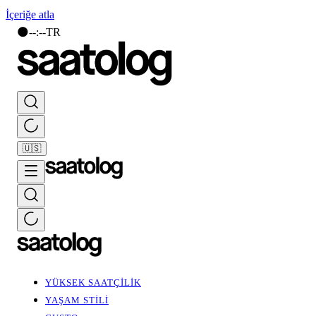
İçeriğe atla
🌑
--
:
--
TR
🇺🇸
YÜKSEK SAATÇİLİK
YAŞAM STİLİ