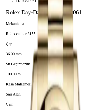
118208-0061
Rolex
Day-Date 36
118208-0061
Mekanizma
Rolex caliber 3155
Çap
36.00 mm
Su Geçirmezlik
100.00 m
Kasa Malzemesi
Sarı Altın
Cam