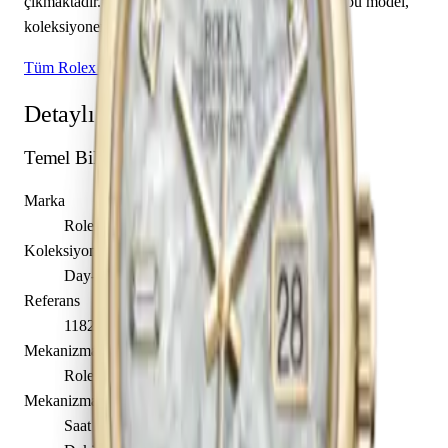
çıkmaktadır. Sınırlı üretim olarak piyasaya sunulan bu model,
koleksiyonerlerin ilgisini çekmektedir.
Tüm Rolex Modelleri
Detaylı Teknik Özellikler
Temel Bilgiler
Marka
Rolex
Koleksiyon
Day-Date 36
Referans
118208-0061
Mekanizma Adı
Rolex caliber 3155
Mekanizma Açıklaması
Saat