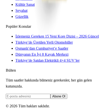
Kültür Sanat
Seyahat
Güzellik
Popüler Konular
İzlemeniz Gereken 15 Yeni Kore Dizisi – 2026 Güncel
Türkiye’de Üretilen Yerli Otomobiller
Osmanlı’dan Cumhuriyet’e Saatler
Dünyanın En İyi 8 Kayak Merkezi
Türkiye’de Satılan Elektrikli 4×4 SUV’ler
Bülten
Tüm saatler hakkında bilmeniz gerekenler, her gün gelen
kutunuzda.
Abone Ol
©
2026
Tüm hakları saklıdır.