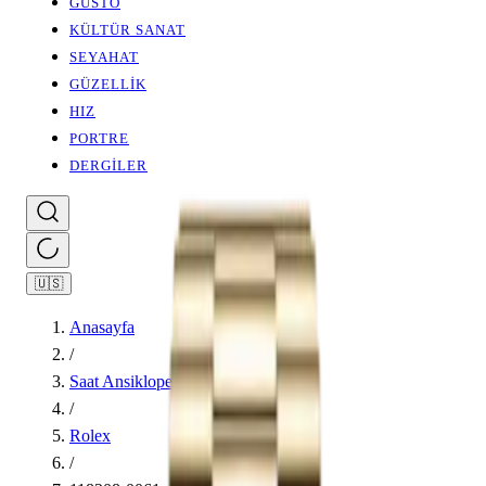
GUSTO
KÜLTÜR SANAT
SEYAHAT
GÜZELLİK
HIZ
PORTRE
DERGİLER
🇺🇸
Anasayfa
/
Saat Ansiklopedisi
/
Rolex
/