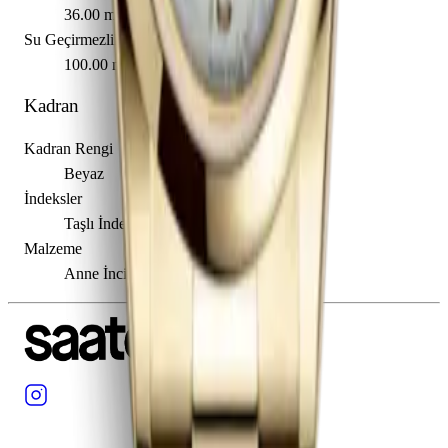
36.00 mm
Su Geçirmezlik
100.00 m
Kadran
Kadran Rengi
Beyaz
İndeksler
Taşlı İndeksler
Malzeme
Anne İncisi