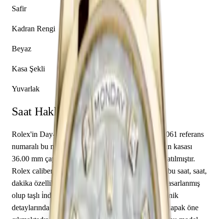
Safir
Kadran Rengi
Beyaz
Kasa Şekli
Yuvarlak
Saat Hakkında
Rolex'in Day-Date 36 koleksiyonundan 118208-0061 referans
numaralı bu model, seçkin bir kol saatidir. Sarı Altın kasası
36.00 mm çapında tasarlanmış ve safir cam ile donatılmıştır.
Rolex caliber 3155 mekanizma ile donatılmış olan bu saat, saat,
dakika özelliklerine sahiptir. Kadran beyaz renkte tasarlanmış
olup taşlı i̇ndeksler indekslerle tamamlanmıştır. Teknik
detaylarında 100.00 m su geçirmezlik, kapalı arka kapak öne