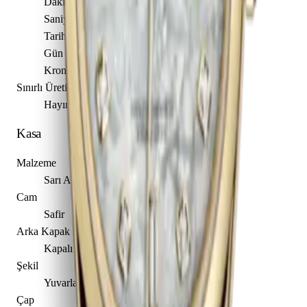
Dakika
Saniye
Tarih
Gün
Kronometre
Sınırlı Üretim
Hayır
Kasa
Malzeme
Sarı Altın
Cam
Safir
Arka Kapak
Kapalı
Şekil
Yuvarlak
Çap