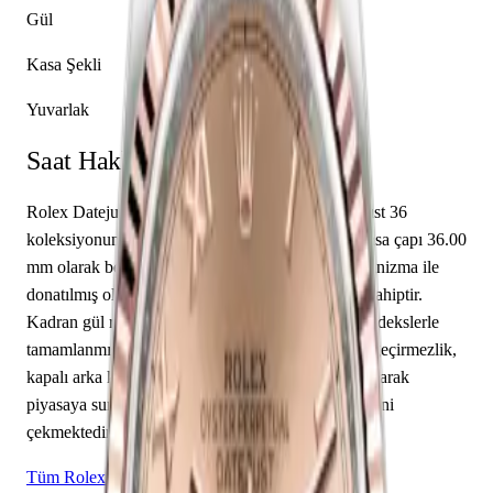
Gül
Kasa Şekli
Yuvarlak
Saat Hakkında
Rolex Datejust 36 126231-0027, markanın Datejust 36
koleksiyonuna ait bir kol saati modelidir. Saatin kasa çapı 36.00
mm olarak belirlenmiştir. Rolex caliber 3235 mekanizma ile
donatılmış olan bu saat, saat, dakika özelliklerine sahiptir.
Kadran gül renkte tasarlanmış olup roma rakamı indekslerle
tamamlanmıştır. Teknik detaylarında 100.00 m su geçirmezlik,
kapalı arka kapak öne çıkmaktadır. Sınırlı üretim olarak
piyasaya sunulan bu model, koleksiyonerlerin ilgisini
çekmektedir.
Tüm Rolex Modelleri