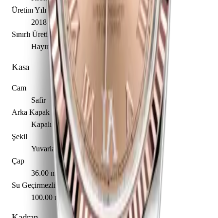
Üretim Yılı
2018
Sınırlı Üretim
Hayır
Kasa
Cam
Safir
Arka Kapak
Kapalı
Şekil
Yuvarlak
Çap
36.00 mm
Su Geçirmezlik
100.00 m
Kadran