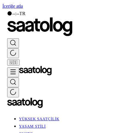
İçeriğe atla
🌑
--
:
--
TR
🇺🇸
YÜKSEK SAATÇİLİK
YAŞAM STİLİ