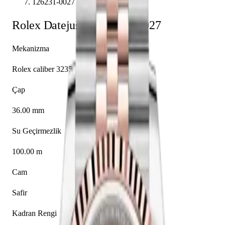
126231-0027
Rolex
Datejust 36
126231-0027
Mekanizma
Rolex caliber 3235
Çap
36.00 mm
Su Geçirmezlik
100.00 m
Cam
Safir
Kadran Rengi