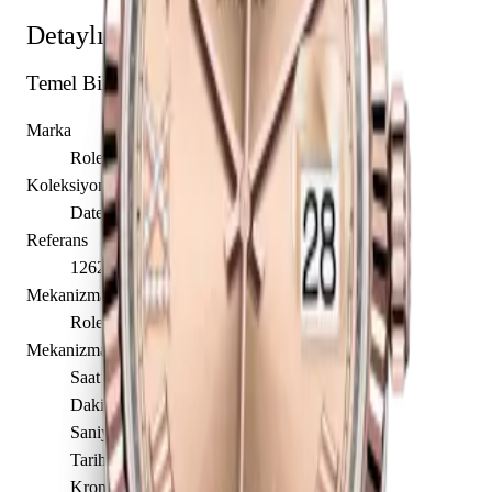
Detaylı Teknik Özellikler
Temel Bilgiler
Marka
Rolex
Koleksiyon
Datejust 36
Referans
126231-0027
Mekanizma Adı
Rolex caliber 3235
Mekanizma Açıklaması
Saat
Dakika
Saniye
Tarih
Kronometre