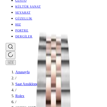
GUSTO
KÜLTÜR SANAT
SEYAHAT
GÜZELLİK
HIZ
PORTRE
DERGİLER
🇺🇸
Anasayfa
/
Saat Ansiklopedisi
/
Rolex
/