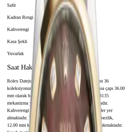
Safir
Kadran Rengi
Kahverengi
Kasa Şekli
Yuvarlak
Saat Hakkında
Rolex Datejust 36 116203-0149, markanın Datejust 36
koleksiyonuna ait bir kol saati modelidir. Saatin kasa çapı 36.00
mm olarak belirlenmiştir. İçerisinde Rolex caliber 3135
mekanizma yer almakta olup saat, dakika sunmaktadır.
Kahverengi kadranı üzerinde çubuk / nokta indeksler yer
almaktadır. Teknik detaylarında 100.00 m su geçirmezlik,
12.00 mm kasa yüksekliği, kapalı arka kapak öne çıkmaktadır.