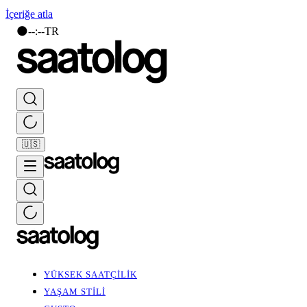
İçeriğe atla
🌑
--
:
--
TR
🇺🇸
YÜKSEK SAATÇİLİK
YAŞAM STİLİ