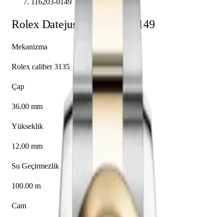
116203-0149
Rolex
Datejust 36
116203-0149
Mekanizma
Rolex caliber 3135
Çap
36.00 mm
Yükseklik
12.00 mm
Su Geçirmezlik
100.00 m
Cam