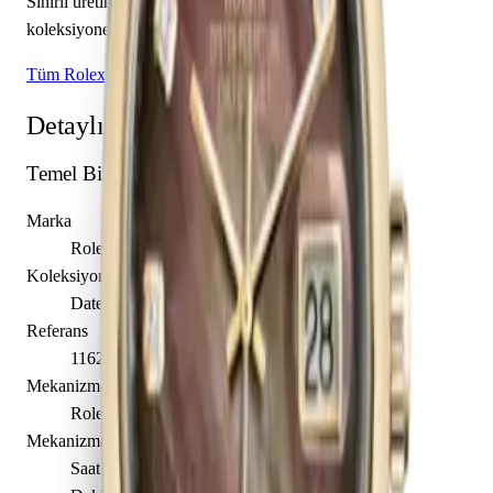
Sınırlı üretim olarak piyasaya sunulan bu model,
koleksiyonerlerin ilgisini çekmektedir.
Tüm Rolex Modelleri
Detaylı Teknik Özellikler
Temel Bilgiler
Marka
Rolex
Koleksiyon
Datejust 36
Referans
116203-0149
Mekanizma Adı
Rolex caliber 3135
Mekanizma Açıklaması
Saat