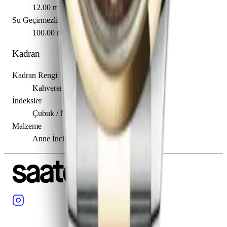
12.00 mm
Su Geçirmezlik
100.00 m
Kadran
Kadran Rengi
Kahverengi
İndeksler
Çubuk / Nokta
Malzeme
Anne İncisi