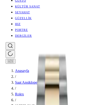
GUSTO
KÜLTÜR SANAT
SEYAHAT
GÜZELLİK
HIZ
PORTRE
DERGİLER
🇺🇸
Anasayfa
/
Saat Ansiklopedisi
/
Rolex
/