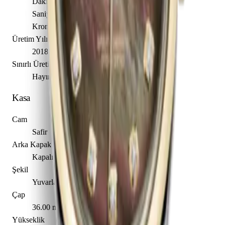
Dakika
Saniye
Kronometre
Üretim Yılı
2018
Sınırlı Üretim
Hayır
Kasa
Cam
Safir
Arka Kapak
Kapalı
Şekil
Yuvarlak
Çap
36.00 mm
Yükseklik