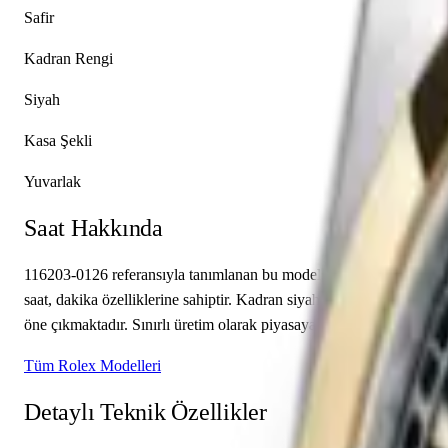
Safir
Kadran Rengi
Siyah
Kasa Şekli
Yuvarlak
Saat Hakkında
116203-0126 referansıyla tanımlanan bu model, Rolex Datejust 36 ko
saat, dakika özelliklerine sahiptir. Kadran siyah renkte tasarlanmı
öne çıkmaktadır. Sınırlı üretim olarak piyasaya sunulan bu model, k
Tüm Rolex Modelleri
Detaylı Teknik Özellikler