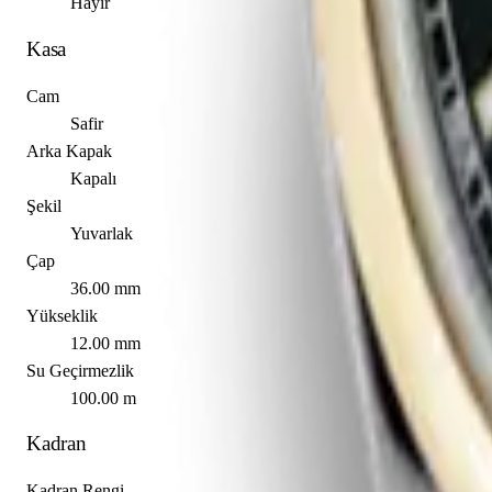
Hayır
Kasa
Cam
Safir
Arka Kapak
Kapalı
Şekil
Yuvarlak
Çap
36.00 mm
Yükseklik
12.00 mm
Su Geçirmezlik
100.00 m
Kadran
Kadran Rengi