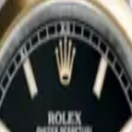
leksiyonunun bir parçasıdır. Saatin kasa çapı 36.00 mm olarak belirle
ş olup çubuk / nokta indekslerle tamamlanmıştır. Teknik detaylarında 1
oleksiyonerlerin ilgisini çekmektedir.