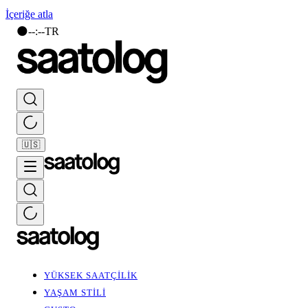
İçeriğe atla
🌑
--
:
--
TR
🇺🇸
YÜKSEK SAATÇİLİK
YAŞAM STİLİ