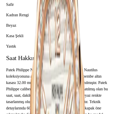
Safir
Kadran Rengi
Beyaz
Kasa Şekli
Yastık
Saat Hakkında
Patek Philippe Nautilus 7010/1R-011, markanın Nautilus
koleksiyonuna ait bir kol saati modelidir. Saatin pembe altın
kasası 32.00 mm çapa sahip olup safir cam kullanılmıştır. Patek
Philippe caliber E23-250 S C mekanizma ile donatılmış olan bu
saat, saat, dakika özelliklerine sahiptir. Kadran beyaz renkte
tasarlanmış olup karışık indekslerle tamamlanmıştır. Teknik
detaylarında 60.00 m su geçirmezlik, kapalı arka kapak öne