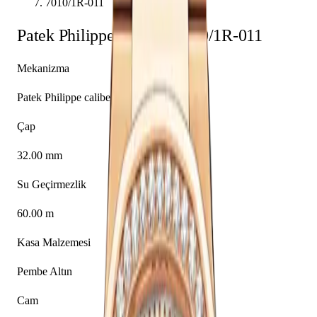
7010/1R-011
Patek Philippe
Nautilus
7010/1R-011
Mekanizma
Patek Philippe caliber E23-250 S C
Çap
32.00 mm
Su Geçirmezlik
60.00 m
Kasa Malzemesi
Pembe Altın
Cam