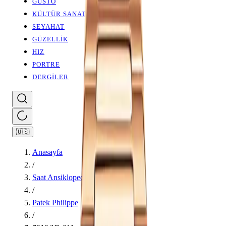
GUSTO
KÜLTÜR SANAT
SEYAHAT
GÜZELLİK
HIZ
PORTRE
DERGİLER
🇺🇸
Anasayfa
/
Saat Ansiklopedisi
/
Patek Philippe
/