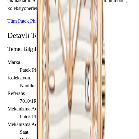
çıkmaktadır. Sınırlı üretim olarak piyasaya sunulan bu model,
koleksiyonerlerin ilgisini çekmektedir.
Tüm Patek Philippe Modelleri
Detaylı Teknik Özellikler
Temel Bilgiler
Marka
Patek Philippe
Koleksiyon
Nautilus
Referans
7010/1R-011
Mekanizma Adı
Patek Philippe caliber E23-250 S C
Mekanizma Açıklaması
Saat