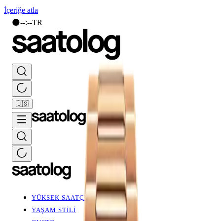
İçeriğe atla
🌑
--
:
--
TR
🇺🇸
YÜKSEK SAATÇİLİK
YAŞAM STİLİ