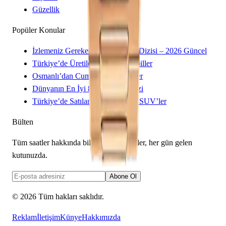
Güzellik
Popüler Konular
İzlemeniz Gereken 15 Yeni Kore Dizisi – 2026 Güncel
Türkiye’de Üretilen Yerli Otomobiller
Osmanlı’dan Cumhuriyet’e Saatler
Dünyanın En İyi 8 Kayak Merkezi
Türkiye’de Satılan Elektrikli 4×4 SUV’ler
Bülten
Tüm saatler hakkında bilmeniz gerekenler, her gün gelen
kutunuzda.
Abone Ol
©
2026
Tüm hakları saklıdır.
Reklam
İletişim
Künye
Hakkımızda