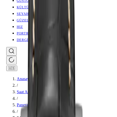
GUSTO
KÜLTÜR SANAT
SEYAHAT
GÜZELLİK
HIZ
PORTRE
DERGİLER
🇺🇸
Anasayfa
/
Saat Ansiklopedisi
/
Panerai
/