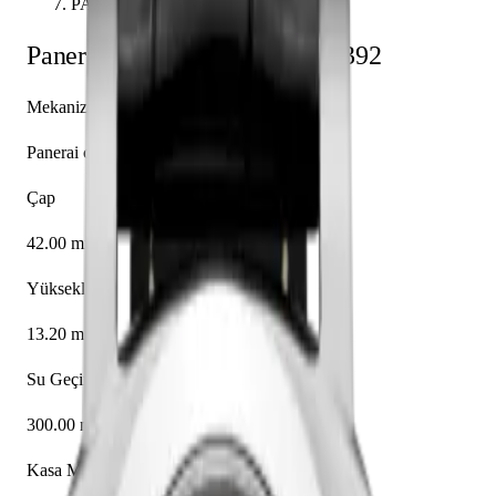
PAM01392
Panerai
Luminor 1950
PAM01392
Mekanizma
Panerai caliber P.9010
Çap
42.00 mm
Yükseklik
13.20 mm
Su Geçirmezlik
300.00 m
Kasa Malzemesi