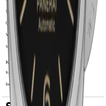
Açık
Şekil
Yastık
Çap
42.00 mm
Yükseklik
13.20 mm
Su Geçirmezlik
300.00 m
Kadran
Kadran Rengi
Siyah
İndeksler
Karışık