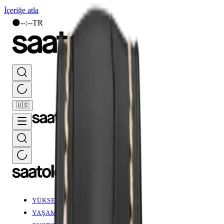
İçeriğe atla
🌑
--
:
--
TR
🇺🇸
YÜKSEK SAATÇİLİK
YAŞAM STİLİ