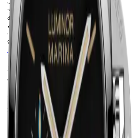
saat, dakika özelliklerine sahiptir. Kadran siyah renkte
tasarlanmış olup karışık indekslerle tamamlanmıştır. Teknik
detaylarında 300.00 m su geçirmezlik, 13.20 mm kasa
yüksekliği, açık arka kapak öne çıkmaktadır. Sınırlı üretim
olarak piyasaya sunulan bu model, koleksiyonerlerin ilgisini
çekmektedir.
Tüm Panerai Modelleri
Detaylı Teknik Özellikler
Temel Bilgiler
Marka
Panerai
Koleksiyon
Luminor 1950
Referans
PAM01392