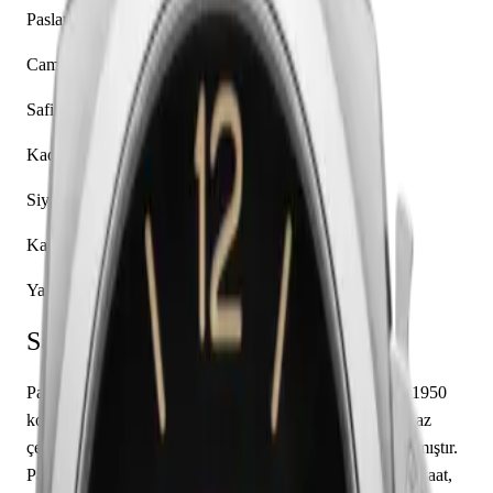
Paslanmaz Çelik
Cam
Safir
Kadran Rengi
Siyah
Kasa Şekli
Yastık
Saat Hakkında
Panerai Luminor 1950 PAM01392, markanın Luminor 1950
koleksiyonuna ait bir kol saati modelidir. Saatin paslanmaz
çelik kasası 42.00 mm çapa sahip olup safir cam kullanılmıştır.
Panerai caliber P.9010 mekanizma ile donatılmış olan bu saat,