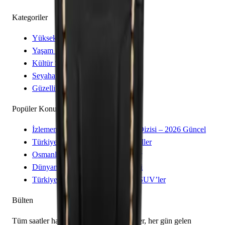
Kategoriler
Yüksek Saatçilik
Yaşam Stili
Kültür Sanat
Seyahat
Güzellik
Popüler Konular
İzlemeniz Gereken 15 Yeni Kore Dizisi – 2026 Güncel
Türkiye’de Üretilen Yerli Otomobiller
Osmanlı’dan Cumhuriyet’e Saatler
Dünyanın En İyi 8 Kayak Merkezi
Türkiye’de Satılan Elektrikli 4×4 SUV’ler
Bülten
Tüm saatler hakkında bilmeniz gerekenler, her gün gelen