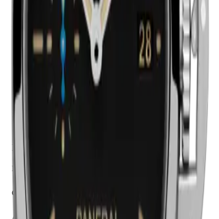
Mekanizma Adı
Panerai caliber P.9010
Mekanizma Açıklaması
Saat
Dakika
Küçük Saniye
Tarih
Üretim Yılı
2016
Sınırlı Üretim
Hayır
Kasa
Malzeme
Paslanmaz Çelik
Cam
Safir
Arka Kapak