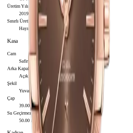
Üretim Yılı
2019
Sınırlı Üretim
Hayır
Kasa
Cam
Safir
Arka Kapak
Açık
Şekil
Yuvarlak
Çap
39.00 mm
Su Geçirmezlik
50.00 m
Kadran