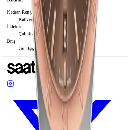
Kadran Rengi
Kahverengi
İndeksler
Çubuk / Nokta
Bitiş
Gün Işığı