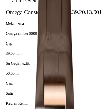
131.23.39.20.13.001
Omega
Constellation
131.23.39.20.13.001
Mekanizma
Omega caliber 8800
Çap
39.00 mm
Su Geçirmezlik
50.00 m
Cam
Safir
Kadran Rengi