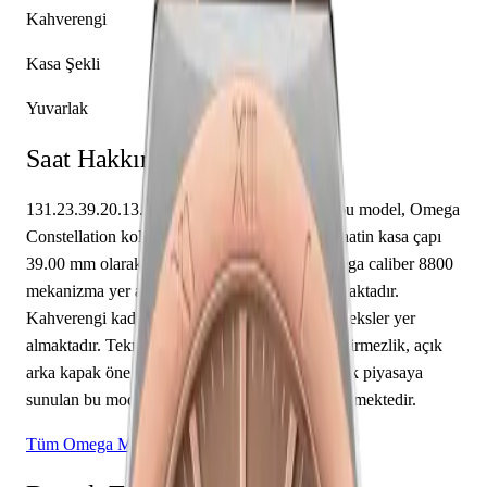
Kahverengi
Kasa Şekli
Yuvarlak
Saat Hakkında
131.23.39.20.13.001 referansıyla tanımlanan bu model, Omega
Constellation koleksiyonunun bir parçasıdır. Saatin kasa çapı
39.00 mm olarak belirlenmiştir. İçerisinde Omega caliber 8800
mekanizma yer almakta olup saat, dakika sunmaktadır.
Kahverengi kadranı üzerinde çubuk / nokta indeksler yer
almaktadır. Teknik detaylarında 50.00 m su geçirmezlik, açık
arka kapak öne çıkmaktadır. Sınırlı üretim olarak piyasaya
sunulan bu model, koleksiyonerlerin ilgisini çekmektedir.
Tüm Omega Modelleri