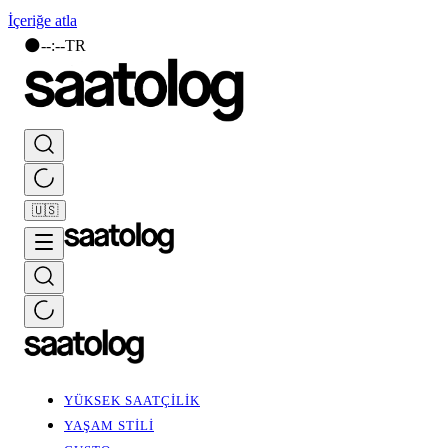
İçeriğe atla
🌑
--
:
--
TR
🇺🇸
YÜKSEK SAATÇİLİK
YAŞAM STİLİ