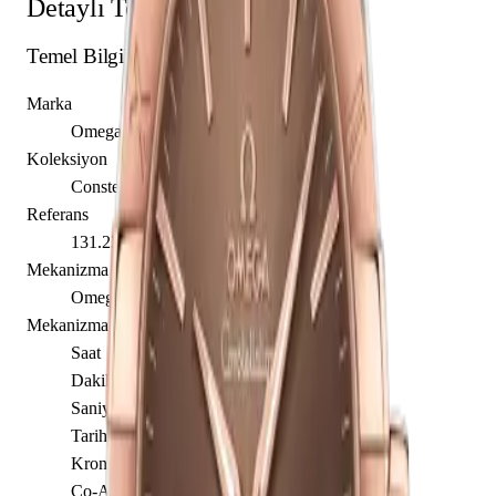
Detaylı Teknik Özellikler
Temel Bilgiler
Marka
Omega
Koleksiyon
Constellation
Referans
131.23.39.20.13.001
Mekanizma Adı
Omega caliber 8800
Mekanizma Açıklaması
Saat
Dakika
Saniye
Tarih
Kronometre
Co-Axial Escapement