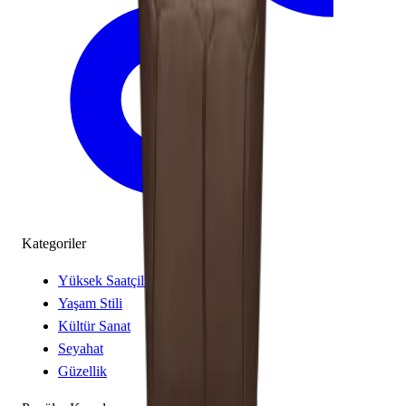
Kategoriler
Yüksek Saatçilik
Yaşam Stili
Kültür Sanat
Seyahat
Güzellik