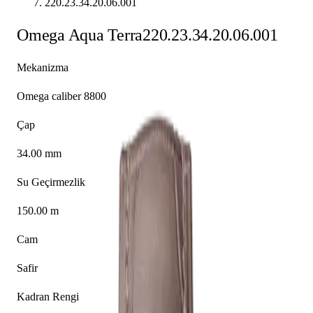
220.23.34.20.06.001
Omega
Aqua Terra
220.23.34.20.06.001
Mekanizma
Omega caliber 8800
Çap
34.00 mm
Su Geçirmezlik
150.00 m
Cam
Safir
Kadran Rengi