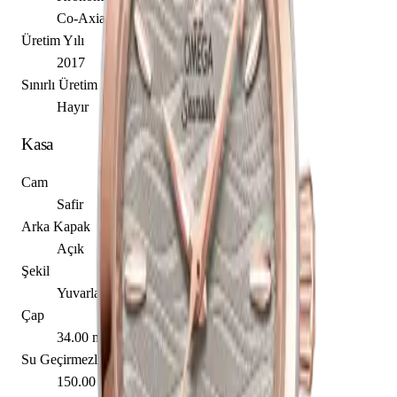
Co-Axial Escapement
Üretim Yılı
2017
Sınırlı Üretim
Hayır
Kasa
Cam
Safir
Arka Kapak
Açık
Şekil
Yuvarlak
Çap
34.00 mm
Su Geçirmezlik
150.00 m