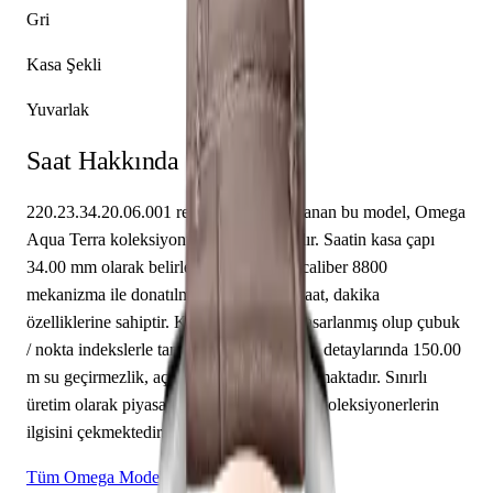
Gri
Kasa Şekli
Yuvarlak
Saat Hakkında
220.23.34.20.06.001 referansıyla tanımlanan bu model, Omega
Aqua Terra koleksiyonunun bir parçasıdır. Saatin kasa çapı
34.00 mm olarak belirlenmiştir. Omega caliber 8800
mekanizma ile donatılmış olan bu saat, saat, dakika
özelliklerine sahiptir. Kadran gri renkte tasarlanmış olup çubuk
/ nokta indekslerle tamamlanmıştır. Teknik detaylarında 150.00
m su geçirmezlik, açık arka kapak öne çıkmaktadır. Sınırlı
üretim olarak piyasaya sunulan bu model, koleksiyonerlerin
ilgisini çekmektedir.
Tüm Omega Modelleri