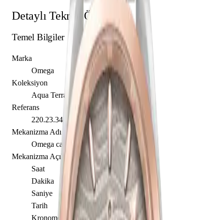
Detaylı Teknik Özellikler
Temel Bilgiler
Marka
Omega
Koleksiyon
Aqua Terra
Referans
220.23.34.20.06.001
Mekanizma Adı
Omega caliber 8800
Mekanizma Açıklaması
Saat
Dakika
Saniye
Tarih
Kronometre