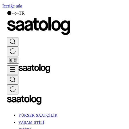
İçeriğe atla
🌑
--
:
--
TR
🇺🇸
YÜKSEK SAATÇİLİK
YAŞAM STİLİ