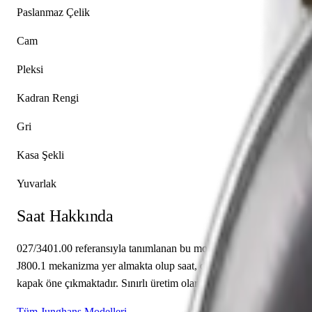
Paslanmaz Çelik
Cam
Pleksi
Kadran Rengi
Gri
Kasa Şekli
Yuvarlak
Saat Hakkında
027/3401.00 referansıyla tanımlanan bu model, Junghans Max Bill k
J800.1 mekanizma yer almakta olup saat, dakika sunmaktadır. Gri k
kapak öne çıkmaktadır. Sınırlı üretim olarak piyasaya sunulan bu mo
Tüm Junghans Modelleri