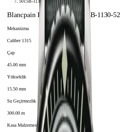
5015B-1130-52
Blancpain
Fifty Fathoms
5015B-1130-52
Mekanizma
Caliber 1315
Çap
45.00 mm
Yükseklik
15.50 mm
Su Geçirmezlik
300.00 m
Kasa Malzemesi