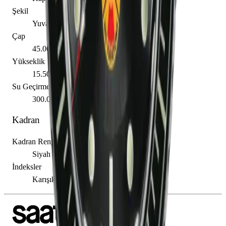
Şekil
Yuvarlak
Çap
45.00 mm
Yükseklik
15.50 mm
Su Geçirmezlik
300.00 m
Kadran
Kadran Rengi
Siyah
İndeksler
Karışık