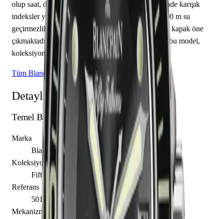
olup saat, dakika sunmaktadır. Siyah kadranı üzerinde karışık
indeksler yer almaktadır. Teknik detaylarında 300.00 m su
geçirmezlik, 15.50 mm kasa yüksekliği, kapalı arka kapak öne
çıkmaktadır. Sınırlı üretim olarak piyasaya sunulan bu model,
koleksiyonerlerin ilgisini çekmektedir.
Tüm Blancpain Modelleri
Detaylı Teknik Özellikler
Temel Bilgiler
Marka
Blancpain
Koleksiyon
Fifty Fathoms
Referans
5015B-1130-52
Mekanizma Adı