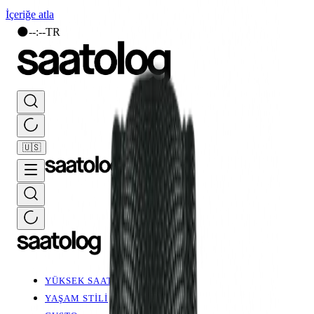
İçeriğe atla
🌑
--
:
--
TR
🇺🇸
YÜKSEK SAATÇİLİK
YAŞAM STİLİ