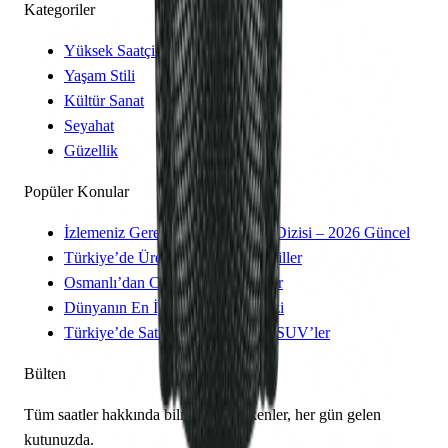
Kategoriler
Yüksek Saatçilik
Yaşam Stili
Kültür Sanat
Seyahat
Güzellik
Popüler Konular
İzlemeniz Gereken 15 Yeni Kore Dizisi – 2026 Güncel
Türkiye’de Üretilen Yerli Otomobiller
Osmanlı’dan Cumhuriyet’e Saatler
Dünyanın En İyi 8 Kayak Merkezi
Türkiye’de Satılan Elektrikli 4×4 SUV’ler
Bülten
Tüm saatler hakkında bilmeniz gerekenler, her gün gelen
kutunuzda.