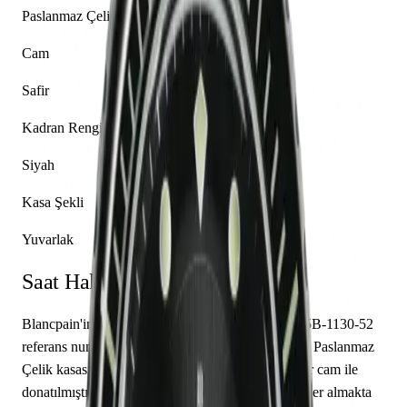
Paslanmaz Çelik
Cam
Safir
Kadran Rengi
Siyah
Kasa Şekli
Yuvarlak
Saat Hakkında
Blancpain'in Fifty Fathoms koleksiyonundan 5015B-1130-52
referans numaralı bu model, seçkin bir kol saatidir. Paslanmaz
Çelik kasası 45.00 mm çapında tasarlanmış ve safir cam ile
donatılmıştır. İçerisinde Caliber 1315 mekanizma yer almakta