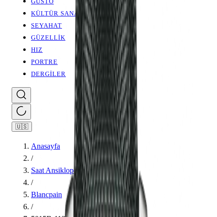
GUSTO
KÜLTÜR SANAT
SEYAHAT
GÜZELLİK
HIZ
PORTRE
DERGİLER
🇺🇸
Anasayfa
/
Saat Ansiklopedisi
/
Blancpain
/