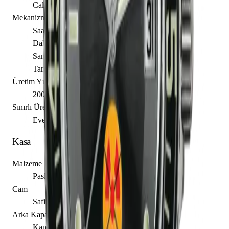
Caliber 1315
Mekanizma Açıklaması
Saat
Dakika
Saniye
Tarih
Üretim Yılı
2007
Sınırlı Üretim
Evet, 500 adet
Kasa
Malzeme
Paslanmaz Çelik
Cam
Safir
Arka Kapak
Kapalı