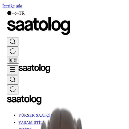
İçeriğe atla
🌑
--
:
--
TR
🇺🇸
YÜKSEK SAATÇİLİK
YAŞAM STİLİ