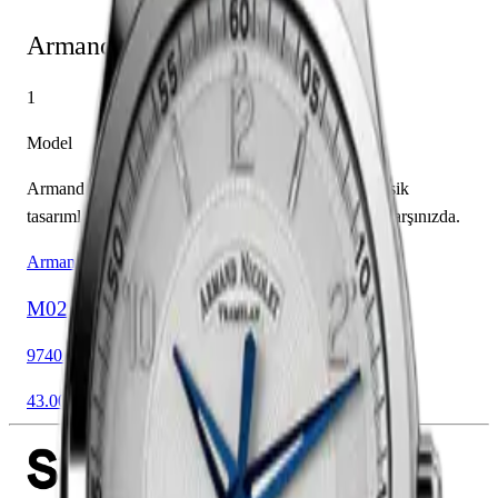
Armand Nicolet Saatleri
1
Model
Armand Nicolet saatleri; İsviçre zanaatkarlığı ve klasik
tasarımların buluştuğu kadın ve erkek modelleriyle karşınızda.
Armand Nicolet
M02
9740A-AG-P974MR2
43.00 mm
Safir