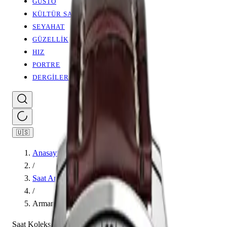
GUSTO
KÜLTÜR SANAT
SEYAHAT
GÜZELLİK
HIZ
PORTRE
DERGİLER
🇺🇸
Anasayfa
/
Saat Ansiklopedisi
/
Armand Nicolet
Saat Koleksiyonu