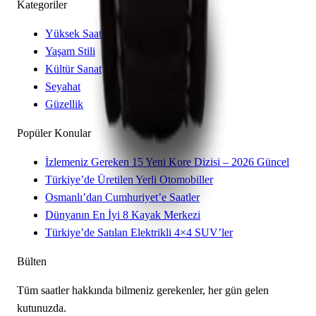
Kategoriler
Yüksek Saatçilik
Yaşam Stili
Kültür Sanat
Seyahat
Güzellik
Popüler Konular
İzlemeniz Gereken 15 Yeni Kore Dizisi – 2026 Güncel
Türkiye’de Üretilen Yerli Otomobiller
Osmanlı’dan Cumhuriyet’e Saatler
Dünyanın En İyi 8 Kayak Merkezi
Türkiye’de Satılan Elektrikli 4×4 SUV’ler
Bülten
Tüm saatler hakkında bilmeniz gerekenler, her gün gelen
kutunuzda.